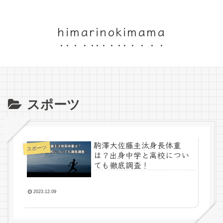
himarinokimama
スポーツ
駒澤大佐藤圭汰身長体重
スポーツ
は？出身中学と高校につい
ても徹底調査！
2023.12.09