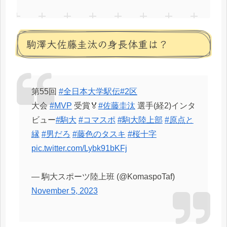
駒澤大佐藤圭汰の身長体重は？
第55回
#全日本大学駅伝
#2区
大会
#MVP
受賞🏅
#佐藤圭汰
選手(経2)インタ
ビュー
#駒大
#コマスポ
#駒大陸上部
#原点と
縁
#男だろ
#藤色のタスキ
#桜十字
pic.twitter.com/Lybk91bKFj
— 駒大スポーツ陸上班 (@KomaspoTaf)
November 5, 2023