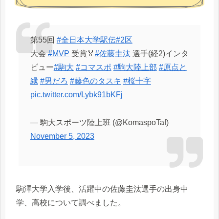
第55回
#全日本大学駅伝
#2区
大会
#MVP
受賞🏅
#佐藤圭汰
選手(経2)インタ
ビュー
#駒大
#コマスポ
#駒大陸上部
#原点と
縁
#男だろ
#藤色のタスキ
#桜十字
pic.twitter.com/Lybk91bKFj
— 駒大スポーツ陸上班 (@KomaspoTaf)
November 5, 2023
駒澤大学入学後、活躍中の佐藤圭汰選手の出身中
学、高校について調べました。