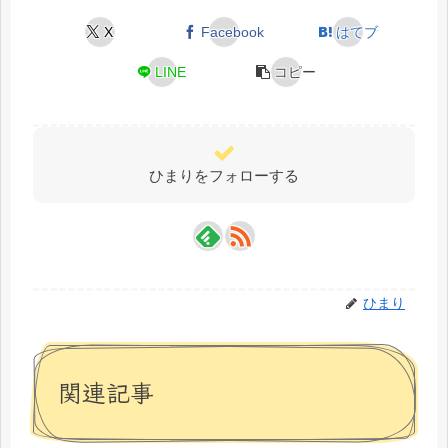
o
n
k
X
Facebook
はてブ
LINE
コピー
ひまりをフォローする
ひまり
関連記事