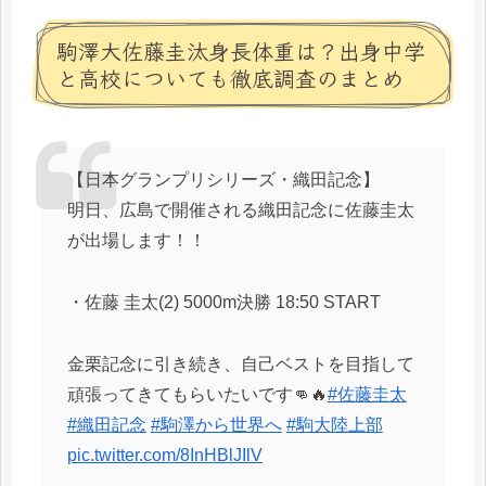
駒澤大佐藤圭汰身長体重は？出身中学
と高校についても徹底調査のまとめ
【日本グランプリシリーズ・織田記念】
明日、広島で開催される織田記念に佐藤圭太
が出場します！！
・佐藤 圭太(2) 5000m決勝 18:50 START
金栗記念に引き続き、自己ベストを目指して
頑張ってきてもらいたいです👊🔥
#佐藤圭太
#織田記念
#駒澤から世界へ
#駒大陸上部
pic.twitter.com/8InHBlJIlV