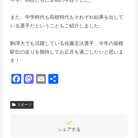
また、中学時代も高校時代もそれぞれ結果を出して
いる選手だということもご紹介しました。
駒澤大でも活躍している佐藤圭汰選手、今年の箱根
駅伝の走りを期待してお正月を過ごしたいと思いま
す！
F
M
E
共
a
a
m
有
c
st
ail
スポーツ
e
o
b
d
o
o
シェアする