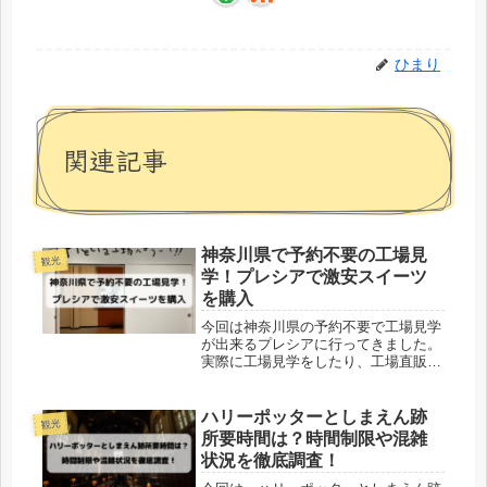
ひまり
関連記事
神奈川県で予約不要の工場見
観光
学！プレシアで激安スイーツ
を購入
今回は神奈川県の予約不要で工場見学
が出来るプレシアに行ってきました。
実際に工場見学をしたり、工場直販の
スイーツを激安で購入したりと楽しい
スポットでした！・お出かけしたいな
ー・天気にかかわらず楽しめるところ
ハリーポッターとしまえん跡
観光
ないかなー・スイーツ大好き・工場直
所要時間は？時間制限や混雑
販...
状況を徹底調査！