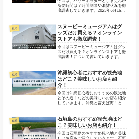
今回は、ハリーポッターとしまえん跡
所要時間は？時間制限や混雑状況を徹
底調査していきます。2023年6月16
日、としまえんの跡地にワーナー ブ
ラザース スタジオツアー東京‐メイキ
ング・オブ・ハリー・ポッターがオー
スヌーピーミュージアムはグ
観光
プンします。ハリーポッタースタ...
ッズだけ買える？オンライン
ストアも徹底調査！
今回はスヌーピーミュージアムはグッ
ズだけ買える？オンラインストアも徹
底調査！について書いていきます。
2016年六本木で開館し人気だったスヌ
ーピーミュージアムが、2019年からは
南町田グランぺリパークに場所を変え
沖縄初心者におすすめ観光地
観光
ています。スヌーピーは子供から...
はどこ？美味しいお店も紹
介！
今回は沖縄初心者におすすめの観光地
とその近くなどの美味しいお店を紹介
していきます。沖縄と言えば海！とイ
メージする人も多いかと思います。も
ちろん夏は海でマリンスポーツなどを
楽しんだりするのもいいと思います。
石垣島のおすすめ観光地はど
観光
沖縄には夏以外でも、海で遊ぶ以外に
こ？美味しいお店も紹介！
も...
今回は石垣島のおすすめ観光地と美味
しいお店もご紹介していきます。石垣