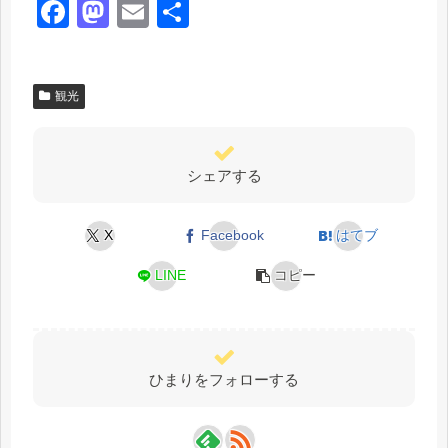
F
M
E
共
a
a
m
有
c
st
ail
観光
e
o
b
d
o
o
シェアする
o
n
k
X
Facebook
はてブ
LINE
コピー
ひまりをフォローする