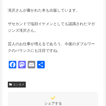
滝沢さんが書かれた本も出版しています。
ザセカンドで塩顔イケメンとしても認識されたマガ
ジンズ滝沢さん。
芸人のお仕事が増えるであろう、今後のダブルワー
クのバランスにも注目ですね。
F
M
E
共
a
a
m
有
c
st
ail
エンタメ
e
o
b
d
o
o
シェアする