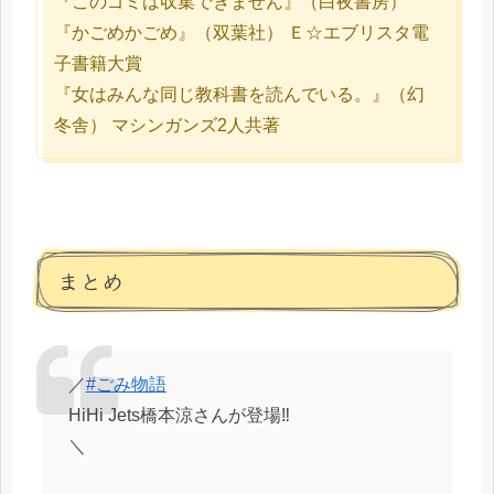
『このゴミは収集できません』（白夜書房）
『かごめかごめ』（双葉社） Ｅ☆エブリスタ電
子書籍大賞
『女はみんな同じ教科書を読んでいる。』（幻
冬舎） マシンガンズ2人共著
まとめ
／
#ごみ物語
HiHi Jets橋本涼さんが登場‼️
＼