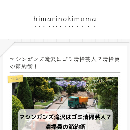
himarinokimama
マシンガンズ滝沢はゴミ清掃芸人？清掃員
の節約術！
エンタメ