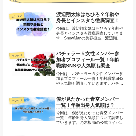
渡辺翔太妹はちひろ？年齢や
エンタメ
身長とインスタも徹底調査！
今回は、渡辺翔太妹はちひろ？年齢や
身長とインスタも徹底調査していきま
す！SnowManの美容担当、渡辺翔太
さんの家族、妹についてまとめていき
ます。渡辺翔太さんの妹の名前は？ち
ひろという噂は本当か？渡辺翔太さん
バチェラー５女性メンバー参
エンタメ
の妹の年齢や身長はどれくらいなの...
加者プロフィール一覧！年齢
職業SNSや人気順も調査
今回は、バチェラー５女性メンバー参
加者プロフィール一覧！年齢職業SNS
や人気順も調査していきます。バチェ
ラーはAmazon prime videoで配信され
ている、人気の恋愛リアリティショー
です。シーズン５の女性メンバーの発
僕が見たかった青空メンバー
エンタメ
表がありました。...
一覧！年齢出身人気順は？
今回は、僕が見たかった青空メンバー
一覧！年齢出身人気順について調査し
ていきます。乃木坂46の公式ライバル
として「僕が見たかった青空」は2023
年8月にデビューします。メンバーの