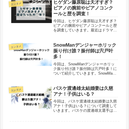
発表がされてからどんどん注目されて
ヒゲダン藤原聡は天才すぎ？
エンタメ
います。新アイドルグループ「僕...
ピアノの腕前やピアノコンク
ールと歴を調査！
今回は、ヒゲダン藤原聡は天才すぎ？
ピアノの腕前やピアノコンクールと歴
を調査していきます。最近はドラマや
アニメの主題歌に使われていたりと、
彼らの曲を耳にしない日がないのでは
と思うアーティスト、Official髭男
SnowManデンジャーホリック
エンタメ
dism。ヒゲダンことOffi...
振り付け誰？振付師は宍戸叶
多！
今回は、SnowManデンジャーホリッ
ク振り付け誰？振付師は宍戸叶多！に
ついて紹介していきます。SnowMan
の９人での９枚目のシングル
「Dangerholic」（デンジャーホリッ
ク）が、2023年9月6日（水）に発売
バスケ渡邊雄太結婚妻は久慈
エンタメ
されます。Danger...
アナ！子供はいる？
今回は、バスケ渡邊雄太結婚妻は久慈
アナ！子供はいる？について調査して
いきます。バスケの渡邊雄太選手は
NBAフェニックス・サンズで活躍中の
選手です。バスケの渡邊雄太選手は結
婚しており、妻は久慈暁子アナウンサ
ーです。渡邊雄太選手と久慈暁子アナ