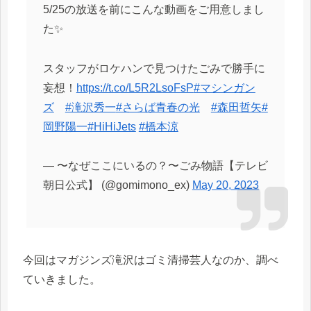
5/25の放送を前にこんな動画をご用意しまし
た✨
スタッフがロケハンで見つけたごみで勝手に
妄想！
https://t.co/L5R2LsoFsP
#マシンガン
ズ
#滝沢秀一
#さらば青春の光
#森田哲矢
#
岡野陽一
#HiHiJets
#橋本涼
— 〜なぜここにいるの？〜ごみ物語【テレビ
朝日公式】 (@gomimono_ex)
May 20, 2023
今回はマガジンズ滝沢はゴミ清掃芸人なのか、調べ
ていきました。